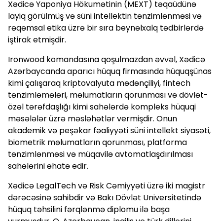
Xədicə Yaponiya Hökumətinin (MEXT) təqaüdünə
layiq görülmüş və süni intellektin tənzimlənməsi və
rəqəmsal etika üzrə bir sıra beynəlxalq tədbirlərdə
iştirak etmişdir.
Ironwood komandasına qoşulmazdan əvvəl, Xədicə
Azərbaycanda aparıcı hüquq firmasında hüquqşünas
kimi çalışaraq kriptovalyuta mədənçiliyi, fintech
tənzimləmələri, məlumatların qorunması və dövlət-
özəl tərəfdaşlığı kimi sahələrdə kompleks hüquqi
məsələlər üzrə məsləhətlər vermişdir. Onun
akademik və peşəkar fəaliyyəti süni intellekt siyasəti,
biometrik məlumatların qorunması, platforma
tənzimlənməsi və müqavilə avtomatlaşdırılması
sahələrini əhatə edir.
Xədicə LegalTech və Risk Cəmiyyəti üzrə iki magistr
dərəcəsinə sahibdir və Bakı Dövlət Universitetində
hüquq təhsilini fərqlənmə diplomu ilə başa