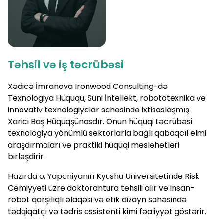
Təhsil və iş təcrübəsi
Xədicə İmranova Ironwood Consulting-də
Texnologiya Hüququ, Süni İntellekt, robototexnika və
innovativ texnologiyalar sahəsində ixtisaslaşmış
Xarici Baş Hüquqşünasdır. Onun hüquqi təcrübəsi
texnologiya yönümlü sektorlarla bağlı qabaqcıl elmi
araşdırmaları və praktiki hüquqi məsləhətləri
birləşdirir.
Hazırda o, Yaponiyanın Kyushu Universitetində Risk
Cəmiyyəti üzrə doktorantura təhsili alır və insan-
robot qarşılıqlı əlaqəsi və etik dizayn sahəsində
tədqiqatçı və tədris assistenti kimi fəaliyyət göstərir.