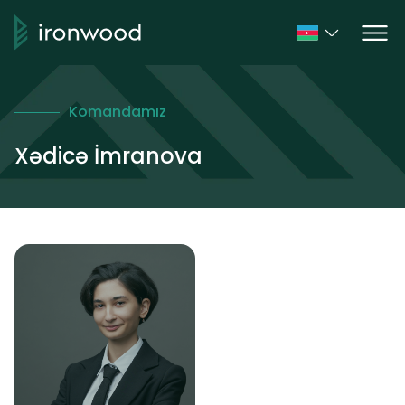
Komandamız
Xədicə İmranova