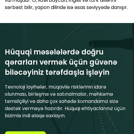
vurmuşdur. O, Azərbaycan, ingilis və türk dillərini
sərbəst bilir, yapon dilində isə əsas səviyyədə danışır.
Hüquqi məsələlərdə doğru
qərarları vermək üçün güvənə
biləcəyiniz tərəfdaşla işləyin
Texnoloji layihələr, müqavilə risklərinin idarə
olunması, birləşmə və satınalmalar, məhkəmə
təmsilçiliyi və daha çox sahədə komandamız sizə
dəstək verməyə hazırdır. Hüquqi ehtiyaclarınız üçün
bizimlə indi əlaqə saxlayın.