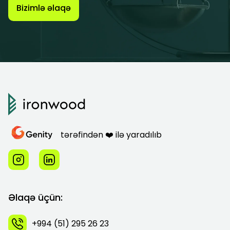
Bizimlə əlaqə
tərəfindən ❤️ ilə yaradılıb
Əlaqə üçün:
+994 (51) 295 26 23