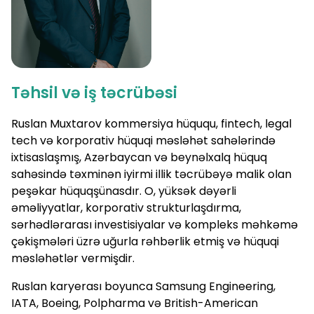
Təhsil və iş təcrübəsi
Ruslan Muxtarov kommersiya hüququ, fintech, legal
tech və korporativ hüquqi məsləhət sahələrində
ixtisaslaşmış, Azərbaycan və beynəlxalq hüquq
sahəsində təxminən iyirmi illik təcrübəyə malik olan
peşəkar hüquqşünasdır. O, yüksək dəyərli
əməliyyatlar, korporativ strukturlaşdırma,
sərhədlərarası investisiyalar və kompleks məhkəmə
çəkişmələri üzrə uğurla rəhbərlik etmiş və hüquqi
məsləhətlər vermişdir.
Ruslan karyerası boyunca Samsung Engineering,
IATA, Boeing, Polpharma və British-American