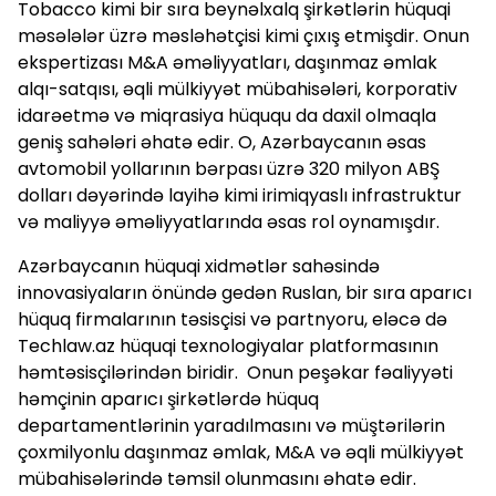
Tobacco kimi bir sıra beynəlxalq şirkətlərin hüquqi
məsələlər üzrə məsləhətçisi kimi çıxış etmişdir. Onun
ekspertizası M&A əməliyyatları, daşınmaz əmlak
alqı-satqısı, əqli mülkiyyət mübahisələri, korporativ
idarəetmə və miqrasiya hüququ da daxil olmaqla
geniş sahələri əhatə edir. O, Azərbaycanın əsas
avtomobil yollarının bərpası üzrə 320 milyon ABŞ
dolları dəyərində layihə kimi irimiqyaslı infrastruktur
və maliyyə əməliyyatlarında əsas rol oynamışdır.
Azərbaycanın hüquqi xidmətlər sahəsində
innovasiyaların önündə gedən Ruslan, bir sıra aparıcı
hüquq firmalarının təsisçisi və partnyoru, eləcə də
Techlaw.az hüquqi texnologiyalar platformasının
həmtəsisçilərindən biridir. Onun peşəkar fəaliyyəti
həmçinin aparıcı şirkətlərdə hüquq
departamentlərinin yaradılmasını və müştərilərin
çoxmilyonlu daşınmaz əmlak, M&A və əqli mülkiyyət
mübahisələrində təmsil olunmasını əhatə edir.