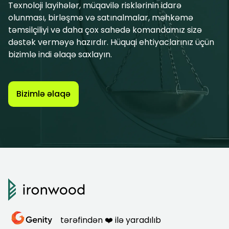
Texnoloji layihələr, müqavilə risklərinin idarə
olunması, birləşmə və satınalmalar, məhkəmə
təmsilçiliyi və daha çox sahədə komandamız sizə
dəstək verməyə hazırdır. Hüquqi ehtiyaclarınız üçün
bizimlə indi əlaqə saxlayın.
Bizimlə əlaqə
tərəfindən ❤️ ilə yaradılıb