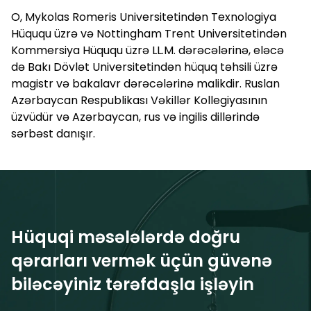
O, Mykolas Romeris Universitetindən Texnologiya
Hüququ üzrə və Nottingham Trent Universitetindən
Kommersiya Hüququ üzrə LL.M. dərəcələrinə, eləcə
də Bakı Dövlət Universitetindən hüquq təhsili üzrə
magistr və bakalavr dərəcələrinə malikdir. Ruslan
Azərbaycan Respublikası Vəkillər Kollegiyasının
üzvüdür və Azərbaycan, rus və ingilis dillərində
sərbəst danışır.
Hüquqi məsələlərdə doğru
qərarları vermək üçün güvənə
biləcəyiniz tərəfdaşla işləyin