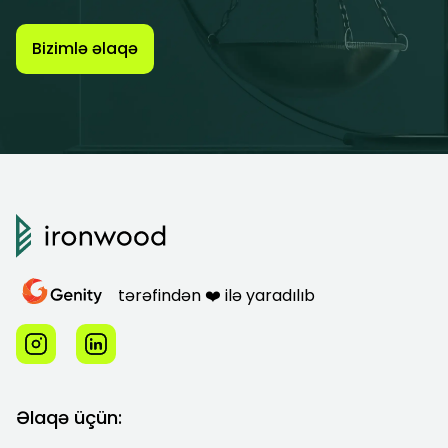
Bizimlə əlaqə
tərəfindən ❤️ ilə yaradılıb
Əlaqə üçün: