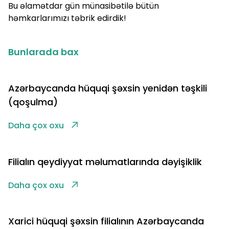
Bu əlamətdar gün münasibətilə bütün
həmkarlarımızı təbrik edirdik!
Bunlarada bax
Azərbaycanda hüquqi şəxsin yenidən təşkili
(qoşulma)
Daha çox oxu
Filialın qeydiyyat məlumatlarında dəyişiklik
Daha çox oxu
Xarici hüquqi şəxsin filialının Azərbaycanda