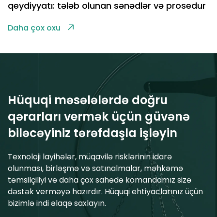
qeydiyyatı: tələb olunan sənədlər və prosedur
Daha çox oxu
Hüquqi məsələlərdə doğru
qərarları vermək üçün güvənə
biləcəyiniz tərəfdaşla işləyin
Texnoloji layihələr, müqavilə risklərinin idarə
olunması, birləşmə və satınalmalar, məhkəmə
təmsilçiliyi və daha çox sahədə komandamız sizə
dəstək verməyə hazırdır. Hüquqi ehtiyaclarınız üçün
bizimlə indi əlaqə saxlayın.