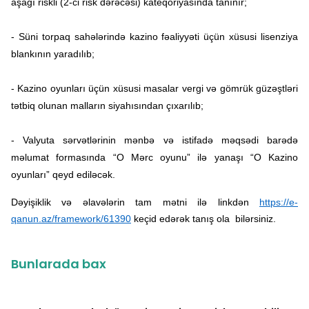
aşağı riskli (2-ci risk dərəcəsi) kateqoriyasında tanınır;
- Süni torpaq sahələrində kazino fəaliyyəti üçün xüsusi lisenziya
blankının yaradılıb;
- Kazino oyunları üçün xüsusi masalar vergi və gömrük güzəştləri
tətbiq olunan malların siyahısından çıxarılıb;
- Valyuta sərvətlərinin mənbə və istifadə məqsədi barədə
məlumat formasında “O Mərc oyunu” ilə yanaşı “O Kazino
oyunları” qeyd ediləcək.
Dəyişiklik və əlavələrin tam mətni ilə linkdən
https://e-
qanun.az/framework/61390
keçid edərək tanış ola bilərsiniz.
Bunlarada bax