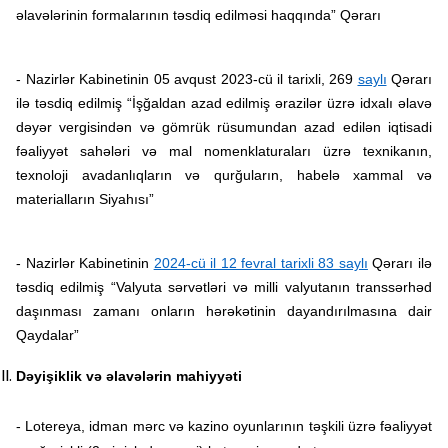
əlavələrinin formalarının təsdiq edilməsi haqqında” Qərarı
- Nazirlər Kabinetinin 05 avqust 2023-cü il tarixli, 269
saylı
Qərarı
ilə təsdiq edilmiş “İşğaldan azad edilmiş ərazilər üzrə idxalı əlavə
dəyər vergisindən və gömrük rüsumundan azad edilən iqtisadi
fəaliyyət sahələri və mal nomenklaturaları üzrə texnikanın,
texnoloji avadanlıqların və qurğuların, habelə xammal və
materialların Siyahısı”
- Nazirlər Kabinetinin
2024-cü il 12 fevral tarixli 83 saylı
Qərarı ilə
təsdiq edilmiş “Valyuta sərvətləri və milli valyutanın transsərhəd
daşınması zamanı onların hərəkətinin dayandırılmasına dair
Qaydalar”
Dəyişiklik və əlavələrin mahiyyəti
- Lotereya, idman mərc və kazino oyunlarının təşkili üzrə fəaliyyət