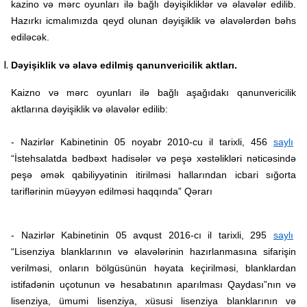
kazino və mərc oyunları ilə bağlı dəyişikliklər və əlavələr edilib.
Hazırkı icmalımızda qeyd olunan dəyişiklik və əlavələrdən bəhs
ediləcək.
Dəyişiklik və əlavə edilmiş qanunvericilik aktları.
Kaizno və mərc oyunları ilə bağlı aşağıdakı qanunvericilik
aktlarına dəyişiklik və əlavələr edilib:
- Nazirlər Kabinetinin 05 noyabr 2010-cu il tarixli, 456
saylı
“İstehsalatda bədbəxt hadisələr və peşə xəstəlikləri nəticəsində
peşə əmək qabiliyyətinin itirilməsi hallarından icbari sığorta
tariflərinin müəyyən edilməsi haqqında” Qərarı
- Nazirlər Kabinetinin 05 avqust 2016-cı il tarixli, 295
saylı
“Lisenziya blanklarının və əlavələrinin hazırlanmasına sifarişin
verilməsi, onların bölgüsünün həyata keçirilməsi, blanklardan
istifadənin uçotunun və hesabatının aparılması Qaydası”nın və
lisenziya, ümumi lisenziya, xüsusi lisenziya blanklarının və