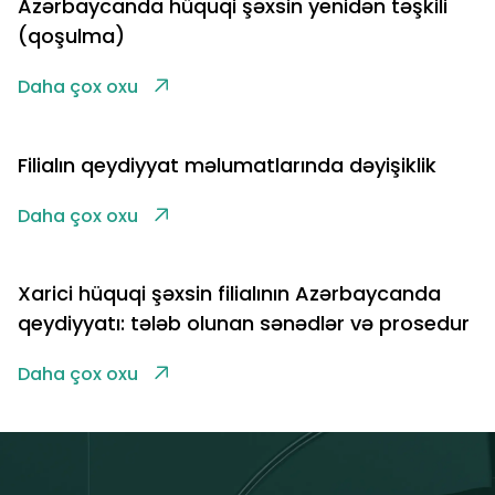
Azərbaycanda hüquqi şəxsin yenidən təşkili
(qoşulma)
Daha çox oxu
Filialın qeydiyyat məlumatlarında dəyişiklik
Daha çox oxu
Xarici hüquqi şəxsin filialının Azərbaycanda
qeydiyyatı: tələb olunan sənədlər və prosedur
Daha çox oxu