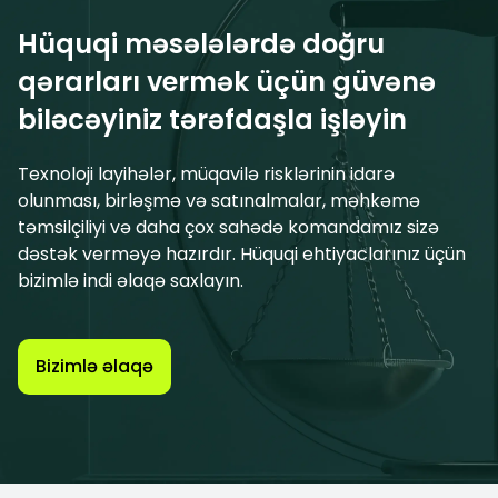
Hüquqi məsələlərdə doğru
qərarları vermək üçün güvənə
biləcəyiniz tərəfdaşla işləyin
Texnoloji layihələr, müqavilə risklərinin idarə
olunması, birləşmə və satınalmalar, məhkəmə
təmsilçiliyi və daha çox sahədə komandamız sizə
dəstək verməyə hazırdır. Hüquqi ehtiyaclarınız üçün
bizimlə indi əlaqə saxlayın.
Bizimlə əlaqə