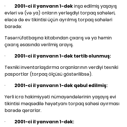
·
2001-ci il yanvarın 1-dək
inşa edilmiş yaşayış
evləri və (və ya) onların yerləşdiyi torpaq sahələri,
eləcə də ev tikintisi üçün ayrılmış torpaq sahələri
barədə:
Təsərrüfatbaşına kitabından çıxarış və ya həmin
çıxarış əsasında verilmiş arayış.
·
2001-ci il yanvarın 1-dək tərtib olunmuş:
Texniki inventarlaşdırma orqanlarının verdiyi texniki
pasportlar (torpaq ölçüsü göstərilibsə).
·
2001-ci il yanvarın 1-dək qəbul edilmiş:
Yerli icra hakimiyyəti nümayəndələrinin yaşayış evi
tikintisi məqsədilə həyətyanı torpaq sahəsi ayırması
barədə qərarlar.
·
2001-ci il yanvarın 1-dək: