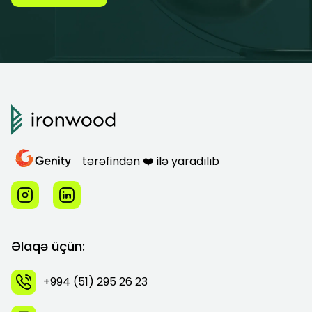
tərəfindən ❤️ ilə yaradılıb
Əlaqə üçün:
+994 (51) 295 26 23