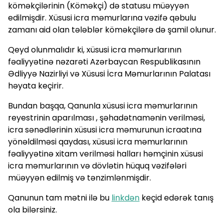
köməkçilərinin (Köməkçi) də statusu müəyyən
edilmişdir. Xüsusi icra məmurlarına vəzifə qəbulu
zamanı aid olan tələblər köməkçilərə də şamil olunur.
Qeyd olunmalıdır ki, xüsusi icra məmurlarının
fəaliyyətinə nəzarəti Azərbaycan Respublikasının
Ədliyyə Nazirliyi və Xüsusi İcra Məmurlarının Palatası
həyata keçirir.
Bundan başqa, Qanunla xüsusi icra məmurlarının
reyestrinin aparılması , şəhadətnamənin verilməsi,
icra sənədlərinin xüsusi icra məmurunun icraatına
yönəldilməsi qaydası, xüsusi icra məmurlarının
fəaliyyətinə xitam verilməsi halları həmçinin xüsusi
icra məmurlarının və dövlətin hüquq vəzifələri
müəyyən edilmiş və tənzimlənmişdir.
Qanunun tam mətni ilə bu
linkdən
keçid edərək tanış
ola bilərsiniz.