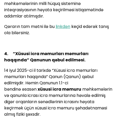
məhkəmələrinin milli hüquq sisteminə
inteqrasiyasının həyata keçirilməsi istiqamətində
addımlar atılmışdır.
Qərarın tam mətni ilə bu
linkdən
keçid edərək tanış
ola bilərsiniz.
4. “Xüsusi icra məmurları məmurları
haqqında” Qanunun qəbul edilməsi.
14 iyul 2025-ci il tarixdə “Xüsusi icra məmurları
məmurları haqqında” Qanun (Qanun) qəbul
edilmişdir. Həmin Qanunun 1.1-ci
bəndinə əsasən
xüsusi icra məmuru
məhkəmələrin
və qanunla icrası icra məmurlarına həvalə edilmiş
digər orqanların sənədlərinin icrasını həyata
keçirmək üçün xüsusi icra məmuru şəhadətnaməsi
almış fiziki şəxsdir.