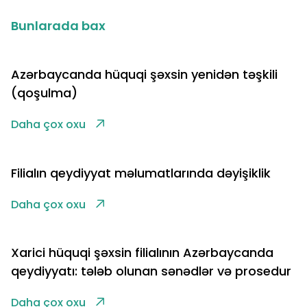
Bunlarada bax
Azərbaycanda hüquqi şəxsin yenidən təşkili
(qoşulma)
Daha çox oxu
Filialın qeydiyyat məlumatlarında dəyişiklik
Daha çox oxu
Xarici hüquqi şəxsin filialının Azərbaycanda
qeydiyyatı: tələb olunan sənədlər və prosedur
Daha çox oxu