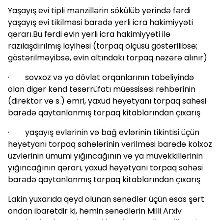
Yaşayış evi tipli mənzillərin sökülüb yerində fərdi
yaşayış evi tikilməsi barədə yerli icra hakimiyyəti
qərarı.Bu fərdi evin yerli icra hakimiyyəti ilə
razılaşdırılmış layihəsi (torpaq ölçüsü göstərilibsə;
göstərilməyibsə, evin altındakı torpaq nəzərə alınır)
· sovxoz və ya dövlət orqanlarının tabeliyində
olan digər kənd təsərrüfatı müəssisəsi rəhbərinin
(direktor və s.) əmri, yaxud həyətyanı torpaq sahəsi
barədə qaytanlanmış torpaq kitablarından çıxarış
· yaşayış evlərinin və bağ evlərinin tikintisi üçün
həyətyanı torpaq sahələrinin verilməsi barədə kolxoz
üzvlərinin ümumi yığıncağının və ya müvəkkillərinin
yığıncağının qərarı, yaxud həyətyanı torpaq sahəsi
barədə qaytanlanmış torpaq kitablarından çıxarış
Lakin yuxarıda qeyd olunan sənədlər üçün əsas şərt
ondan ibarətdir ki, həmin sənədlərin Milli Arxiv