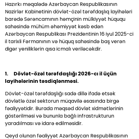
Hazırkı məqalədə Azərbaycan Respublikasının
Nazirlər Kabinetinin dövlət-özəl tərəfdaşlıq layihələri
barədə Sərəncamının həmçinin mülkiyyət hüququ
sahəsində mühüm əhəmiyyət kəsb edən
Azərbaycan Respublikası Prezidentinin 16 iyul 2025-ci
il tarixli Fərmanının və hüquq sahəsində baş verən
digər yeniliklərin qısa icmalı veriləcəkdir.
1. Dövlət-özəl tərəfdaşlığı 2026-cı il üçün
layihələrinin təsdiqlənməsi.
Dövlət-özəl tərəfdaşlığı sadə dillə ifadə etsək
dövlətlə özəl sektorun müqavilə əsasında birgə
fəaliyyətidir. Burada məqsəd dövlət xidmətlərinin
göstərilməsi və bununla bağlı infrastrukturun
yaradılması və idarə edilməsidir.
Qeyd olunan fəaliyyət Azərbaycan Respublikasının