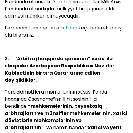
Fondunda olmasıdır. Yəni həmin sənədlər Milli Arxiv
Fondunda olmadıqda mülkiyyət hüququnun əldə
edilməsi mümkün olmayacaqdır.
Fərmanın tam mətni ilə
linkdən
keçid edərək tanış
ola bilərsiniz.
3. “Arbitraj haqqında qanunun” icrası ilə
əlaqədar Azərbaycan Respublikası Nazirlər
Kabinetinin bir sıra Qərarlarına edilən
dəyişikliklər.
“İcra xidməti icra məmurlarının xüsusi Fondu
haqqında Əsasnamə”nin II hissəsinin 1-ci
bəndində
“məhkəmələrinin, beynəlxalq
arbitrajların və münsiflər məhkəmələrinin, xarici
dövlətlərin məhkəmələrinin və
arbitrajlarının”
və həmin bəndə
“xarici və yerli