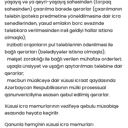
yaşayış və ya qeyri-yaşayış sahəsindən (torpaq
sahəsindən) çıxarılma barədə qərarlar (çıxarılmanın
tələbin ipoteka predmetinə yönəldilməsinə dair icra
sənədlərindən, yaxud əmlakın borc əvəzində
tələbkara verilməsindən irəli gəldiyi hallar istisna
olmaqla);
inzibati orqanların pul tələblərinin ödənilməsi ilə
bağlı qərarları (bələdiyyələr istisna olmaqla);
məişət zorakılığı ilə bağlı verilən mühafizə orderləri;
uşaqla ünsiyyət və uşağın qaytarılması tələbinə dair
qərarlar;
məcburi müalicəyə dair xüsusi icraat qaydasında
Azərbaycan Respublikasının mülki prosessual
qanunvericiliyinə əsasən qəbul edilmiş qərarlar.
Xüsusi icra məmurlarının vəzifəyə qəbulu müsabiqə
əsasında həyata keçirilir.
Qanunla həmçinin xüsusi icra məmurları