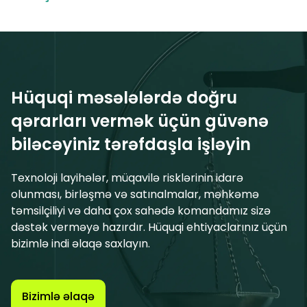
Hüquqi məsələlərdə doğru
qərarları vermək üçün güvənə
biləcəyiniz tərəfdaşla işləyin
Texnoloji layihələr, müqavilə risklərinin idarə
olunması, birləşmə və satınalmalar, məhkəmə
təmsilçiliyi və daha çox sahədə komandamız sizə
dəstək verməyə hazırdır. Hüquqi ehtiyaclarınız üçün
bizimlə indi əlaqə saxlayın.
Bizimlə əlaqə