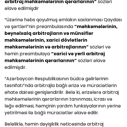
arbitraj məhkəmələrinin qərarlarının”
sözləri
əlavə edilmişdir
“Üzərinə həbs qoyulmuş əmlakın saxlanması Qaydası
və şərtləri”nin preambulasında
“məhkəmələrinin,
beynəlxalq arbitrajların və münsiflər
məhkəmələrinin, xarici dövlətlərin
məhkəmələrinin və arbitrajlarının”
sözləri və
həmin preambulaya
“xarici və yerli arbitraj
məhkəmələrinin qərarlarının”
sözləri əlavə
edilmişdir.
“Azərbaycan Respublikasının büdcə gəlirlərinin
təsnifatı”nda arbitrajla bağlı ərizə və müraciətlərin
əhatə dairəsi genişləndirilir. Belə ki, ərizələrə arbitraj
məhkəmələrinin qərarlarının tanınması, icrası və
ləğv edilməsi, həmçinin yardım funksiyalarının yerinə
yetirilməsi ilə bağlı müraciətlər əlavə edilir.
Beləliklə, həmin dəyişiklik nəticəsində arbitraj