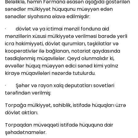
Beləliklə, həmin Fərmana əsasən aşağıda göstərilən
sənədlər mülkiyyət hüququnu müəyyən edən
sənədlər siyahısına əlavə edilmişdir:
· dövlət və ya ictimai mənzil fonduna aid
mənzillərin xüsusi mülkiyyətə verilməsi barədə yerli
icra hakimiyyəti, dövlət qurumları, təşkilatlar və
kooperativlər ilə bağlanan, notariat qaydasında
təsdiqlənmiş müqavilələr. Qeyd olunmalıdır ki,
əvvəllər hüquq müəyyən edici sənəd kimi yalnız
kirayə müqavilələri nəzərdə tutulurdu.
· Şəhər və rayon xalq deputatları sovetləri
tərəfindən verilmiş:
Torpağa mülkiyyət, sahiblik, istifadə hüquqları üzrə
dövlət aktları.
Torpaqdan müvəqqəti istifadə hüququna dair
şəhadətnamələr.