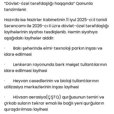
“Dövlət-özəl tərəfdaşlığı haqqında” Qanunla
tənzimlənir.
Hazırda isə Nazirlər Kabinetinin 11 iyul 2025-ci il tarixli
Sərəncamı ilə 2026-cı il üzrə dövlət-özəl tərəfdaşlığı
layihələrinin siyahısı təsdiqlənib. Həmin siyahıya
aşağıdakı layihələr aiddir:
· Bakı şəhərində elmi-texnoloji parkın inşası və
idarə edilməsi
· Lənkəran rayonunda bərk məişət tullantılarının
idarə edilməsi layihəsi
· Heyvan cəsədlərinin və bioloji tullantılarının
utilizasiya mərkəzlərinin inşası layihəsi
· Hövsan aerasiya(ÇŞTQ) qurğusunun təmiri və
çirkab suların təkrar emalı ilə bağlı yeni qurğuların
quraşdırılması layihəsi