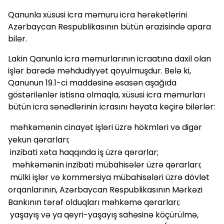
Qanunla xüsusi icra məmuru icra hərəkətlərini
Azərbaycan Respublikasının bütün ərazisində apara
bilər.
Lakin Qanunla icra məmurlarının icraatına daxil olan
işlər barədə məhdudiyyət qoyulmuşdur. Belə ki,
Qanunun 19.1-ci maddəsinə əsasən aşağıda
göstərilənlər istisna olmaqla, xüsusi icra məmurları
bütün icra sənədlərinin icrasını həyata keçirə bilərlər:
məhkəmənin cinayət işləri üzrə hökmləri və digər
yekun qərarları;
inzibati xəta haqqında iş üzrə qərarlar;
məhkəmənin inzibati mübahisələr üzrə qərarları;
mülki işlər və kommersiya mübahisələri üzrə dövlət
orqanlarının, Azərbaycan Respublikasının Mərkəzi
Bankının tərəf olduqları məhkəmə qərarları;
yaşayış və ya qeyri-yaşayış sahəsinə köçürülmə,